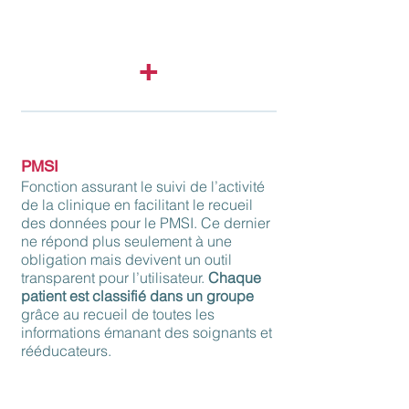
après une période de congés, un week-
end non travaillé...
+
PMSI
Fonction assurant le suivi de l’activité
de la clinique en facilitant le recueil
des données pour le PMSI. Ce dernier
ne répond plus seulement à une
obligation mais devivent un outil
transparent pour l’utilisateur.
Ch
aque
patient est classifié dans un groupe
grâce au recueil de toutes les
informations émanant des soignants et
rééducateurs.
Dans le cadre de la facturation à l’acte,
la
prise en compte des actes spécialisés
fait
de Rééducation un outil d’autoévaluation et