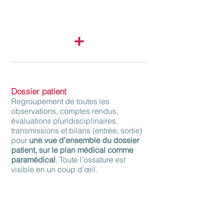
Gestion des infections, calendriers
d’élimination (mictionnel, fécal), carnet de
suivi du diabétique.
+
Dossier patient
Regroupement de toutes les
observations, comptes rendus,
évaluations pluridisciplinaires,
transmissions et bilans (entrée, sortie)
pour
une vue d
’ensemble du dossier
patient, sur le plan médical comme
paramédical
. Toute l’ossature est
visible en un coup d’œil.
Chaque intervenant peut accéder à une
synthèse détaillée des nouvelles données
enregistrées sur une période définie pour
l’ensemble des patients qu’il suit. Un
récapitulatif particulièrement pratique