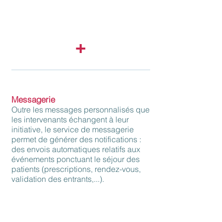
de surveillance. L’établissement peut
vérifier concrètement son niveau de
spécialisation.
+
Messagerie
Outre les messages personnalisés que
les intervenants échangent à leur
initiative, le service de messagerie
permet de générer des notifications :
des envois automatiques relatifs aux
événements ponctuant le séjour des
patients (prescriptions, rendez-vous,
validation des entrants,..
.).
Paramétrages avancés
: l’option «
information urgente » offre la possibilité de
programmer l’envoi de notifications vers
certains intervenants choisis. D’autres