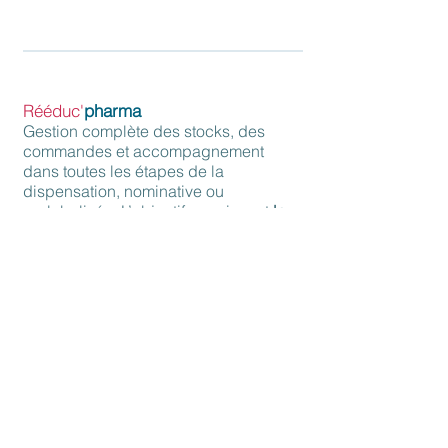
modes de facturation pour établissements
ex-OQN et ex-DGF.
Rééduc'
pharma
Gestion complète des stocks, des
commandes et accompagnement
dans toutes les étapes de la
dispensation, nominative ou
reglobalisée. L’objectif premier est
la
maîtrise du risque par la rigueur et la
traçabilité
(identitovigilance, lutte
contre l’iatrogénie médicamenteuse,
alertes descendantes de
pharmacovigilance...). L’étape de
distribution doit respecter la règle des
5 B : Bon médicament, à la Bonne
dose, au Bon patient, au Bon moment,
par la Bonne voie d’administration.
+