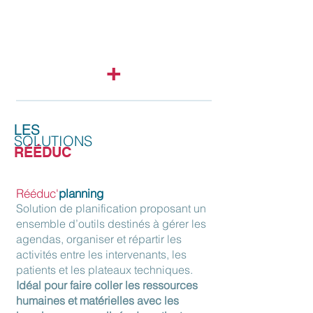
rubriques sensibles (ex : risques) peuvent
également être paramétrées pour
déclencher l’envoi d’une notification
lorsqu’elles sont sélectionnées.
+
LES
SOLUTIONS
RÉÉDUC
Rééduc'
planning
Solution de planification proposant un
ensemble d’outils destinés à gérer les
agendas, organiser et répartir les
activités entre les intervenants, les
patients et les plateaux techniques.
Idéal pour faire coller les ressources
humaines et matérielles avec les