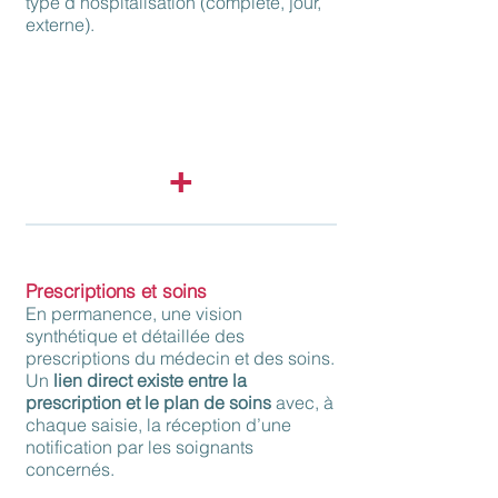
type d’hospitalisation (complète, jour,
externe).
La gestion optimisée des lits permet de
proposer une date d’entrée précise à un
patient et de lui attribuer une chambre,
particulière ou non, puis d’automatiser la
facturation découlant du séjour.
+
Prescriptions et soins
En permanence, une vision
synthétique et détaillée des
prescriptions du médecin et des soins.
Un
lien direct existe entre la
pre
scription et le plan de soins
avec, à
chaque saisie, la réception d’une
notification par les soignants
concernés.