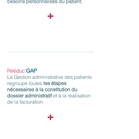
besoins personnalisés du patient.
+
L’organisation facilitée des
éducations
thérapeutiques
. L’outil guide la planification
de ces séances réunissant plusieurs
patient et intervenants.
Rééduc'
GAP
La Gestion administrative des patients
regroupe toutes
l
es étapes
nécessaires à la constitution
du
dossier administratif
et à la réalisation
de la facturation.
+
Interfacé avec les logiciels de comptabilité
du marché, le module intègre les deux