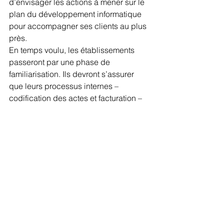
d’envisager les actions à mener sur le 
plan du développement informatique 
pour accompagner ses clients au plus 
près.
En temps voulu, les établissements 
passeront par une phase de 
familiarisation. Ils devront s’assurer 
que leurs processus internes – 
codification des actes et facturation – 
sont conformes aux exigences de la 
nouvelle nomenclature.
En savoir plus avec l’ATIH
Pour permettre l’appropriation 
progressive de CSAR, 
une version 
provisoire du guide de codage et de la 
partie analytique
 est mise à disposition 
des établissements SMR
https://www.atih.sante.fr/sites/default/file