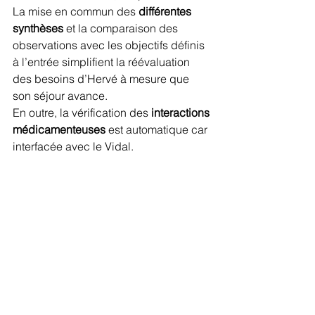
La mise en commun des 
différentes 
synthèses
 et la comparaison des 
observations avec les objectifs définis 
à l’entrée simplifient la réévaluation 
des besoins d’Hervé à mesure que 
son séjour avance.
En outre, la vérification des
 interactions 
médicamenteuses
 est automatique car 
interfacée avec le Vidal.
Rôle 6 - Facturer
La facturation du séjour d’Hervé 
découle directement du dossier 
administratif constitué. Le suivi des 
prises en charge du régime général et 
de sa complémentaire santé est 
automatisé, basé sur le décompte de 