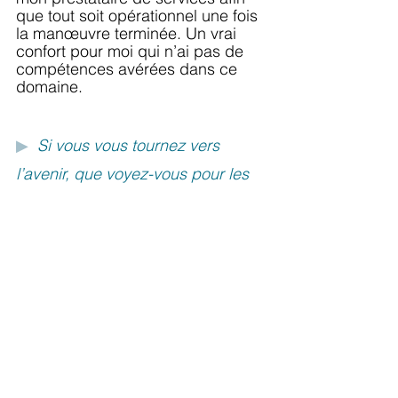
que tout soit opérationnel une fois 
la manœuvre terminée. Un vrai 
confort pour moi qui n’ai pas de 
compétences avérées dans ce 
domaine.
▶
Si vous vous tournez vers 
l’avenir, que voyez-vous pour les 
SSR ?
Ouh là... Je vais être franc, tout en 
m’imposant de rester correct dans 
mes propos !
Je vois une première difficulté qui 
ne date pas d’hier et qui va en 
s’aggravant : le manque de 
personnel qualifié. Si vous me 
trouvez un médecin de 
rééducation pour remplacer celui 
qui part bientôt à la retraite, je 